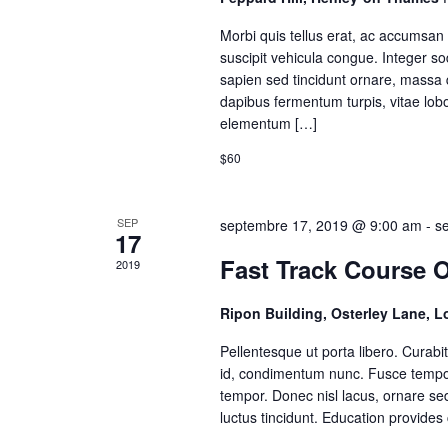
Morbi quis tellus erat, ac accumsan 
suscipit vehicula congue. Integer so
sapien sed tincidunt ornare, massa
dapibus fermentum turpis, vitae lo
elementum […]
$60
SEP
septembre 17, 2019 @ 9:00 am
-
s
17
Fast Track Course 
2019
Ripon Building, Osterley Lane, 
Pellentesque ut porta libero. Curab
id, condimentum nunc. Fusce tempor 
tempor. Donec nisl lacus, ornare sed
luctus tincidunt. Education provides