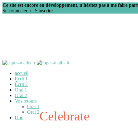
Ce site est encore en développement, n'hésitez pas à me faire part
Se connecter /
S'inscrire
accueil
Écrit 1
Écrit 2
Oral 1
Oral 2
Vos retours
Oral 1
Celebrate
Oral 2
Don