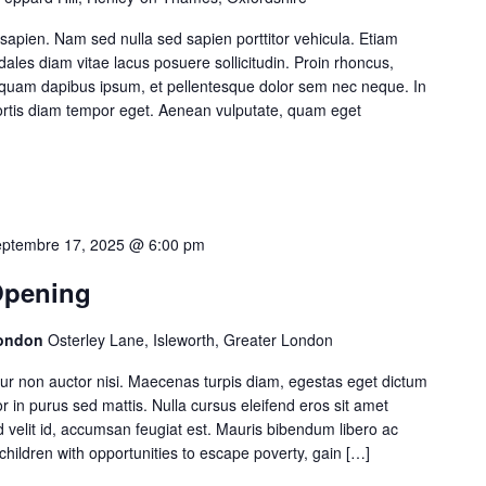
sapien. Nam sed nulla sed sapien porttitor vehicula. Etiam
dales diam vitae lacus posuere sollicitudin. Proin rhoncus,
 quam dapibus ipsum, et pellentesque dolor sem nec neque. In
bortis diam tempor eget. Aenean vulputate, quam eget
eptembre 17, 2025 @ 6:00 pm
Opening
London
Osterley Lane, Isleworth, Greater London
itur non auctor nisi. Maecenas turpis diam, egestas eget dictum
in purus sed mattis. Nulla cursus eleifend eros sit amet
 velit id, accumsan feugiat est. Mauris bibendum libero ac
 children with opportunities to escape poverty, gain […]