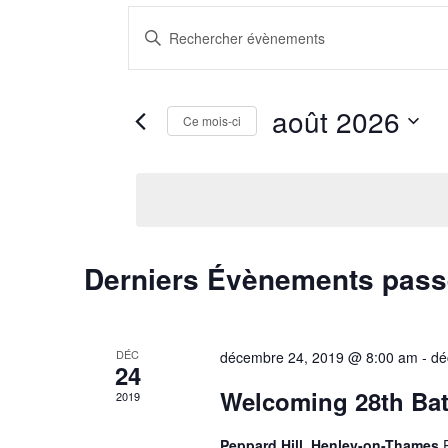
Recherche
Saisir
et
mot-
clé.
navigation
Rechercher
de
Évènements
août 2026
par
Ce mois-ci
vues
mot-
Sélectionnez
Évènements
clé.
une
date.
Calendrier
Derniers Évènements pas
de
Évènements
DÉC
décembre 24, 2019 @ 8:00 am
-
dé
24
Welcoming 28th Ba
2019
Peppard Hill, Henley-on-Thames