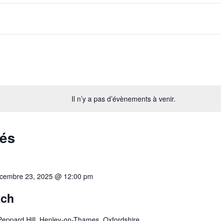
Il n’y a pas d’évènements à venir.
sés
cembre 23, 2025 @ 12:00 pm
tch
Peppard Hill, Henley-on-Thames, Oxfordshire