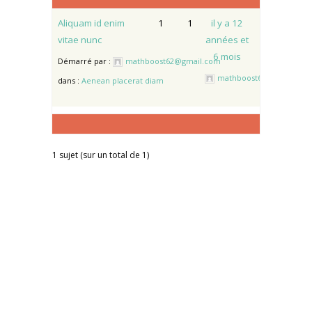
Aliquam id enim
1
1
il y a 12
vitae nunc
années et
6 mois
Démarré par :
mathboost62@gmail.com
mathboost62@gmail.co
dans :
Aenean placerat diam
1 sujet (sur un total de 1)