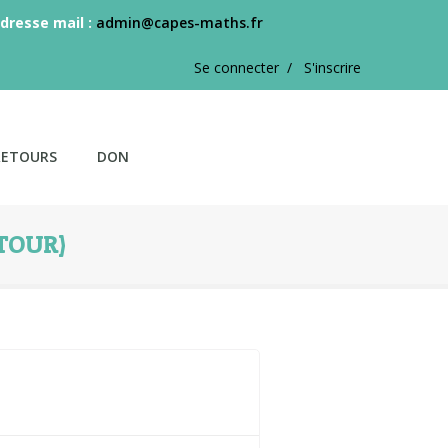
dresse mail :
admin@capes-maths.fr
Se connecter /
S'inscrire
RETOURS
DON
ETOUR)