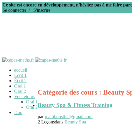
Ce site est encore en développement, n'hésitez pas à me faire part
Se connecter /
S'inscrire
accueil
Écrit 1
Écrit 2
Oral 1
Catégorie des cours : Beauty S
Oral 2
Vos retours
Oral 1
Beauty Spa & Fitness Training
Oral 2
Don
par
mathboost62@gmail.com
2 Leçons
dans
Beauty Spa