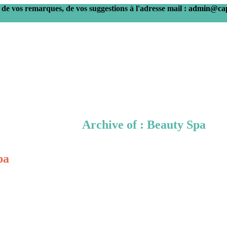
 de vos remarques, de vos suggestions à l'adresse mail :
admin@cap
Archive of : Beauty Spa
pa