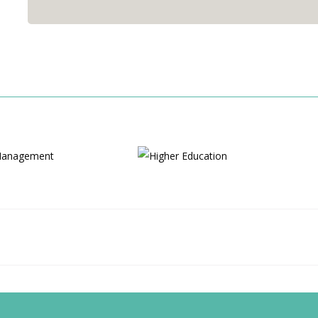
ontent Management
Higher Education
Materials
Adventure