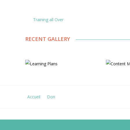
Training all Over
RECENT GALLERY
Learning Plans
C
Structure
Accueil
Don
capes-maths.fr