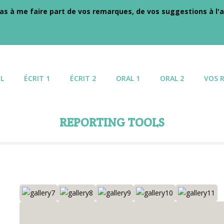
as à me faire part de vos remarques, de vos suggestions à l'a
L
ÉCRIT 1
ÉCRIT 2
ORAL 1
ORAL 2
VOS 
REPORTING TOOLS