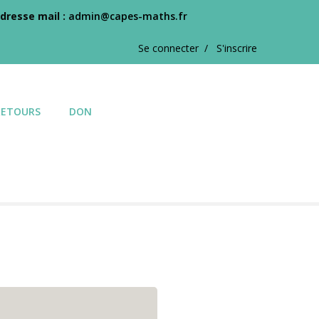
dresse mail :
admin@capes-maths.fr
Se connecter /
S'inscrire
RETOURS
DON