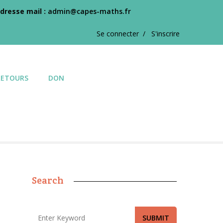
dresse mail :
admin@capes-maths.fr
Se connecter /
S'inscrire
RETOURS
DON
Search