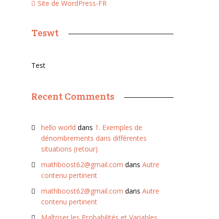
Site de WordPress-FR
Teswt
Test
Recent Comments
hello world
dans
1. Exemples de
dénombrements dans différentes
situations (retour)
mathboost62@gmail.com
dans
Autre
contenu pertinent
mathboost62@gmail.com
dans
Autre
contenu pertinent
Maîtriser les Probabilités et Variables