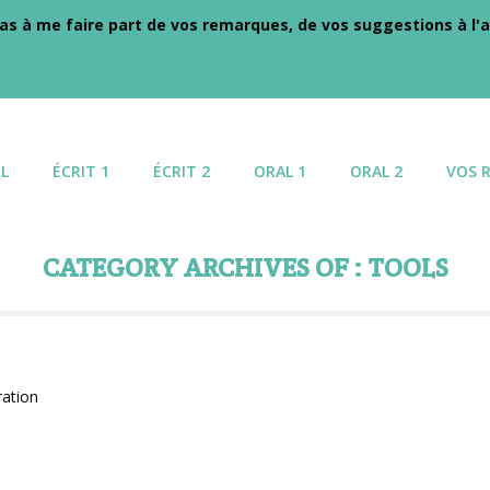
as à me faire part de vos remarques, de vos suggestions à l'a
L
ÉCRIT 1
ÉCRIT 2
ORAL 1
ORAL 2
VOS 
CATEGORY ARCHIVES OF : TOOLS
CRM Integration
Tools